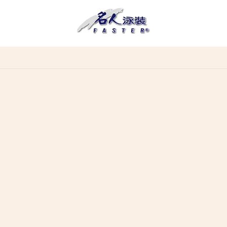
📢 贈品夏日防水包新上