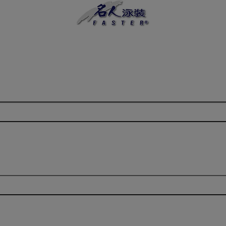
📢 贈品夏日防