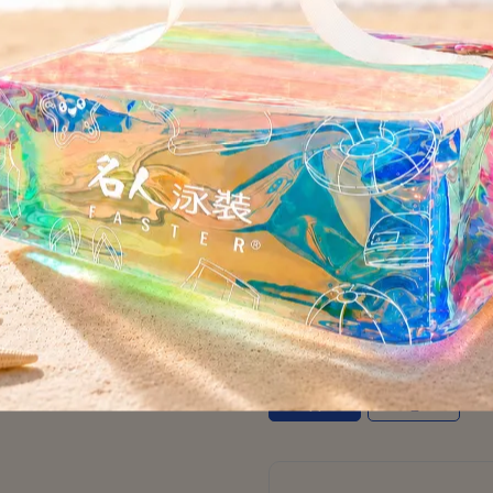
擰乾。
四件式蕾絲花性感裙裝
FASTER
鋼圈美型荷葉包覆
NT$690
NT$3,680
商品編號:
A2500-19
供貨狀況:
尚有庫存 4
顏色
綠
尺寸
M
L