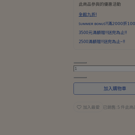
此商品參與的優惠活動
全館九折!
ꜱᴜᴍᴍᴇʀ ʙᴏɴᴜꜱ!!滿𝟤𝟢𝟢𝟢折𝟣𝟢𝟢
3500元滿額贈!!送完為止!!
2500滿額贈!!送完為止~!!
加入購物車
加入最愛
已銷售: 5 件
此商