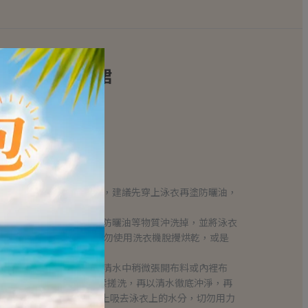
感鏤空四件式背心裙
纖維 20%
0%
油等物質都會破壞泳衣彈性，建議先穿上泳衣再塗防曬油，
脫泳衣。
面的鹽份、沙粒、氯化物、防曬油等物質沖洗掉，並將泳衣
熱水、洗衣精或漂白水，也勿使用洗衣機脫攪烘乾，或是
形狀)。
泡在常溫以下的清水中，在清水中稍微張開布料或內裡布
洗滌劑或洗手乳，用手輕揉搓洗，再以清水徹底沖淨，再
亦可將泳衣平放在乾毛巾上吸去泳衣上的水分，切勿用力