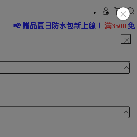
水包新上線！
滿3500
免費帶回家~!