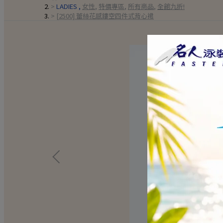
LADIES
,
女性
,
特價專區
,
所有商品
,
全館九折!
[2500] 蕾絲花感鏤空四件式背心裙