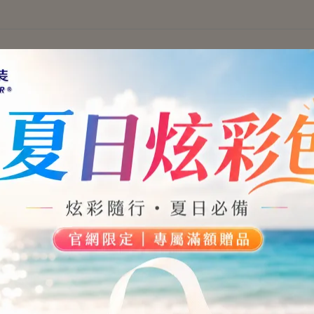
[2500] 蕾絲花
【材質】
• 表布：聚醯胺纖維 80%、彈性
• 配布：尼龍 90%、彈性纖維 1
• 裡布：聚酯纖維 100%
【洗滌方式】
• 泳池氯氣、化學藥品和防曬
游泳後先將身體以清水沖乾淨再
• 脫下後的泳衣先以清水將表
平晾於陰涼處至乾即可(切勿用
曝曬於太陽下，會破壞泳衣材質與
• 需徹底清洗泳衣時，可先浸
(減少卡沙)，可加入少量的中性
將泳衣平晾於陰涼處至乾即可，