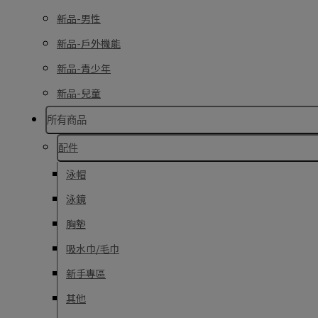
新品-男性
新品-戶外機能
新品-青少年
新品-兒童
所有商品
配件
泳帽
泳鏡
胸墊
吸水巾/毛巾
新手專區
其他