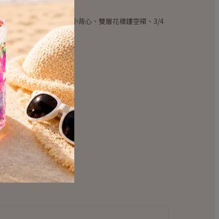
、蕾絲花鏤空性感綁腰小背心、雙層花樣鏤空裙、3/4