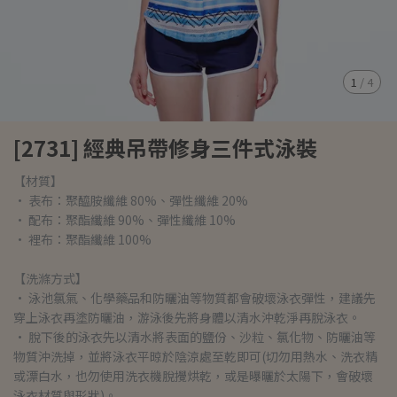
1
/
4
[2731] 經典吊帶修身三件式泳裝
【材質】
• 表布：聚醯胺纖維 80%、彈性纖維 20%
• 配布：聚酯纖維 90%、彈性纖維 10%
• 裡布：聚酯纖維 100%
【洗滌方式】
• 泳池氯氣、化學藥品和防曬油等物質都會破壞泳衣彈性，建議先
穿上泳衣再塗防曬油，游泳後先將身體以清水沖乾淨再脫泳衣。
• 脫下後的泳衣先以清水將表面的鹽份、沙粒、氯化物、防曬油等
物質沖洗掉，並將泳衣平晾於陰涼處至乾即可(切勿用熱水、洗衣精
或漂白水，也勿使用洗衣機脫攪烘乾，或是曝曬於太陽下，會破壞
泳衣材質與形狀)。