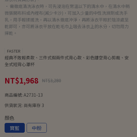
• 需徹底清洗泳衣時，可先浸泡在常溫以下的清水中，在清水中稍
微張開布料或內裡布(減少卡沙)，可加入少量的中性洗滌劑或洗手
乳，用手輕揉搓洗，再以清水徹底沖淨，再將泳衣平晾於陰涼處至
乾即可，亦可將泳衣平放在乾毛巾上吸去泳衣上的水分，切勿用力
擰乾。
FASTER
經典不敗輕柔款、三件式假兩件式背心款、彩色鏤空背心剪裁、安
全式短背心罩杯
NT$1,968
NT$3,280
商品編號:
A2731-13
供貨狀況:
尚有庫存 3
顏色
寶藍
中粉