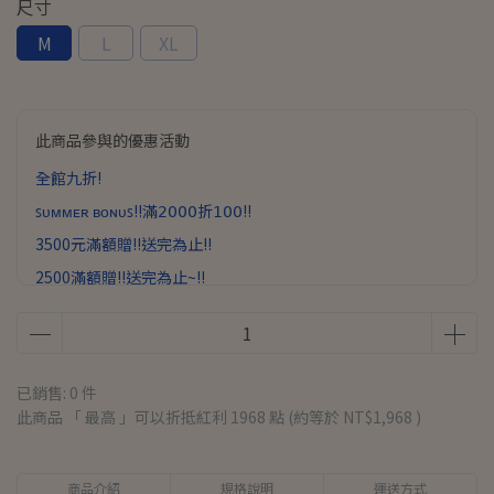
尺寸
M
L
XL
此商品參與的優惠活動
全館九折!
ꜱᴜᴍᴍᴇʀ ʙᴏɴᴜꜱ!!滿𝟤𝟢𝟢𝟢折𝟣𝟢𝟢!!
3500元滿額贈!!送完為止!!
2500滿額贈!!送完為止~!!
已銷售: 0 件
此商品 「 最高 」可以折抵紅利
1968
點 (約等於
NT$1,968
)
商品介紹
規格說明
運送方式