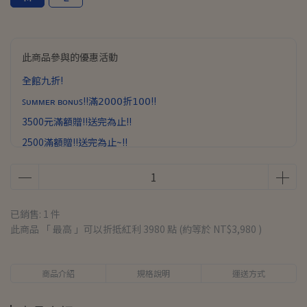
此商品參與的優惠活動
全館九折!
ꜱᴜᴍᴍᴇʀ ʙᴏɴᴜꜱ!!滿𝟤𝟢𝟢𝟢折𝟣𝟢𝟢!!
3500元滿額贈!!送完為止!!
2500滿額贈!!送完為止~!!
已銷售: 1 件
此商品 「 最高 」可以折抵紅利
3980
點 (約等於
NT$3,980
)
商品介紹
規格說明
運送方式