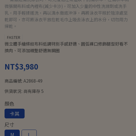
微張開布料或內裡布(減少卡沙)，可加入少量的中性洗滌劑或洗手
乳，用手輕揉搓洗，再以清水徹底沖淨，再將泳衣平晾於陰涼處至
乾即可，亦可將泳衣平放在乾毛巾上吸去泳衣上的水分，切勿用力
擰乾。
FASTER
微立體手繪條紋布料低調特別手感舒適、圓弧褲口修飾腿型好看不
擠肉、可添加襯墊舒適無鋼圈
NT$3,980
商品編號:
A2868-49
供貨狀況:
尚有庫存 5
顏色
卡其
尺寸
M
L