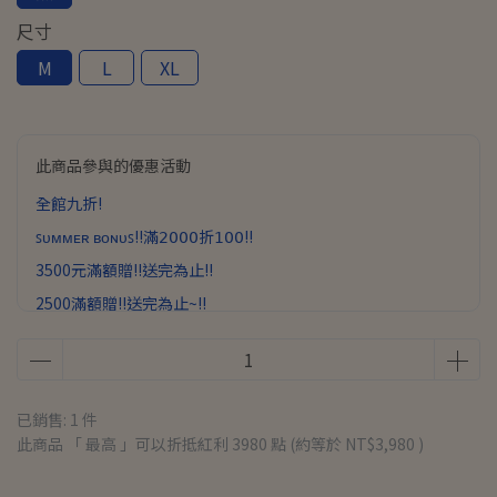
尺寸
M
L
XL
此商品參與的優惠活動
全館九折!
ꜱᴜᴍᴍᴇʀ ʙᴏɴᴜꜱ!!滿𝟤𝟢𝟢𝟢折𝟣𝟢𝟢!!
3500元滿額贈!!送完為止!!
2500滿額贈!!送完為止~!!
已銷售: 1 件
此商品 「 最高 」可以折抵紅利
3980
點 (約等於
NT$3,980
)