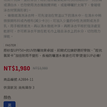
或漂白水，也勿使用洗衣機脫攪烘乾，或是曝曬於太陽下，會破壞
泳衣材質與形狀)。
• 需徹底清洗泳衣時，可先浸泡在常溫以下的清水中，在清水中稍
微張開布料或內裡布(減少卡沙)，可加入少量的中性洗滌劑或洗手
乳，用手輕揉搓洗，再以清水徹底沖淨，再將泳衣平晾於陰涼處至
乾即可，亦可將泳衣平放在乾毛巾上吸去泳衣上的水分，切勿用力
擰乾。
FASTER
原紗型UPF50+抗UV防曬效果卓越、前開式拉鍊舒適好穿脫、"超抗
氯萊卡"加倍耐用不變形、長袖防曬潛水衝浪也可穿!更是SUP必備!
NT$1,980
NT$3,980
商品編號:
A2884-11
供貨狀況:
尚有庫存 3
顏色
黑