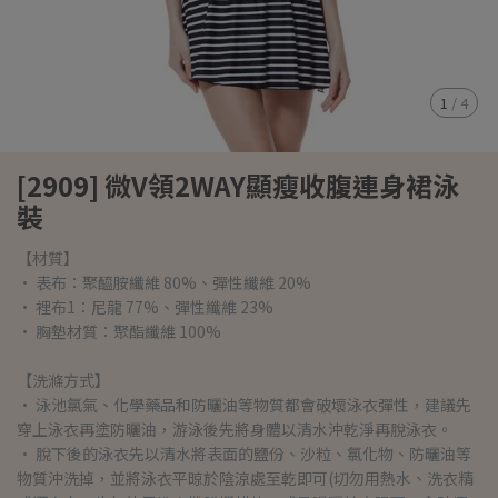
1
/
4
[2909] 微V領2WAY顯瘦收腹連身裙泳
裝
【材質】
• 表布：聚醯胺纖維 80%、彈性纖維 20%
• 裡布1：尼龍 77%、彈性纖維 23%
• 胸墊材質：聚酯纖維 100%
【洗滌方式】
• 泳池氯氣、化學藥品和防曬油等物質都會破壞泳衣彈性，建議先
穿上泳衣再塗防曬油，游泳後先將身體以清水沖乾淨再脫泳衣。
• 脫下後的泳衣先以清水將表面的鹽份、沙粒、氯化物、防曬油等
物質沖洗掉，並將泳衣平晾於陰涼處至乾即可(切勿用熱水、洗衣精