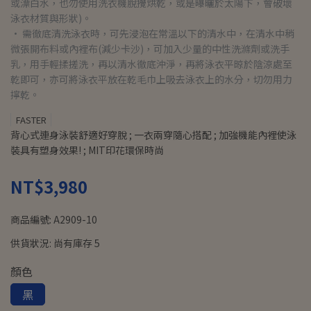
或漂白水，也勿使用洗衣機脫攪烘乾，或是曝曬於太陽下，會破壞
泳衣材質與形狀)。
• 需徹底清洗泳衣時，可先浸泡在常溫以下的清水中，在清水中稍
微張開布料或內裡布(減少卡沙)，可加入少量的中性洗滌劑或洗手
乳，用手輕揉搓洗，再以清水徹底沖淨，再將泳衣平晾於陰涼處至
乾即可，亦可將泳衣平放在乾毛巾上吸去泳衣上的水分，切勿用力
擰乾。
FASTER
背心式連身泳裝舒適好穿脫 ; 一衣兩穿隨心搭配 ; 加強機能內裡使泳
裝具有塑身效果! ; MIT印花環保時尚
NT$3,980
商品編號:
A2909-10
供貨狀況:
尚有庫存 5
顏色
黑