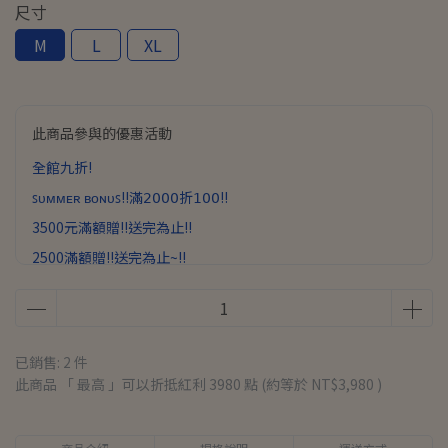
尺寸
M
L
XL
此商品參與的優惠活動
全館九折!
ꜱᴜᴍᴍᴇʀ ʙᴏɴᴜꜱ!!滿𝟤𝟢𝟢𝟢折𝟣𝟢𝟢!!
3500元滿額贈!!送完為止!!
2500滿額贈!!送完為止~!!
已銷售: 2 件
此商品 「 最高 」可以折抵紅利
3980
點 (約等於
NT$3,980
)