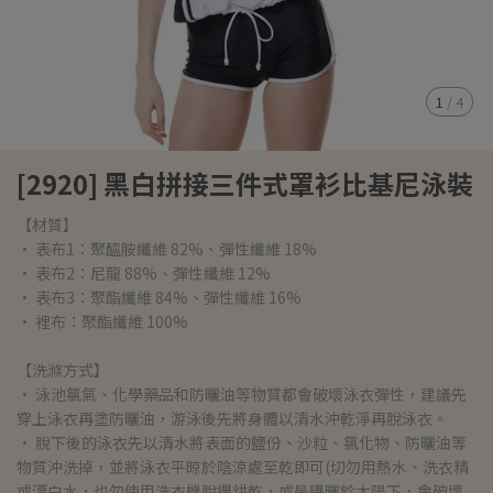
1
/
4
[2920] 黑白拼接三件式罩衫比基尼泳裝
【材質】
• 表布1：聚醯胺纖維 82%、彈性纖維 18%
• 表布2：尼龍 88%、彈性纖維 12%
• 表布3：聚酯纖維 84%、彈性纖維 16%
• 裡布：聚酯纖維 100%
【洗滌方式】
• 泳池氯氣、化學藥品和防曬油等物質都會破壞泳衣彈性，建議先
穿上泳衣再塗防曬油，游泳後先將身體以清水沖乾淨再脫泳衣。
• 脫下後的泳衣先以清水將表面的鹽份、沙粒、氯化物、防曬油等
物質沖洗掉，並將泳衣平晾於陰涼處至乾即可(切勿用熱水、洗衣精
或漂白水，也勿使用洗衣機脫攪烘乾，或是曝曬於太陽下，會破壞