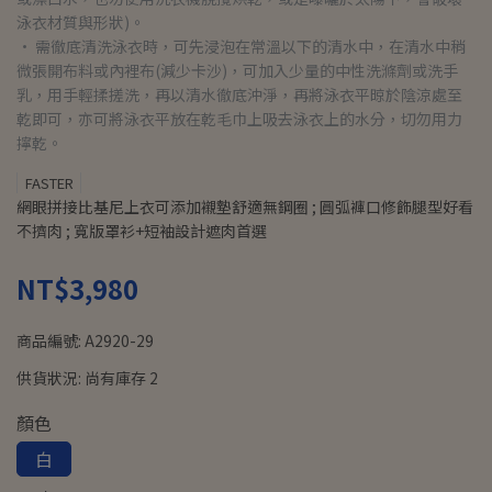
泳衣材質與形狀)。
• 需徹底清洗泳衣時，可先浸泡在常溫以下的清水中，在清水中稍
微張開布料或內裡布(減少卡沙)，可加入少量的中性洗滌劑或洗手
乳，用手輕揉搓洗，再以清水徹底沖淨，再將泳衣平晾於陰涼處至
乾即可，亦可將泳衣平放在乾毛巾上吸去泳衣上的水分，切勿用力
擰乾。
FASTER
網眼拼接比基尼上衣可添加襯墊舒適無鋼圈 ; 圓弧褲口修飾腿型好看
不擠肉 ; 寬版罩衫+短袖設計遮肉首選
NT$3,980
商品編號:
A2920-29
供貨狀況:
尚有庫存 2
顏色
白