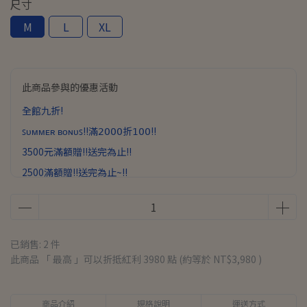
尺寸
M
L
XL
此商品參與的優惠活動
全館九折!
ꜱᴜᴍᴍᴇʀ ʙᴏɴᴜꜱ!!滿𝟤𝟢𝟢𝟢折𝟣𝟢𝟢!!
3500元滿額贈!!送完為止!!
2500滿額贈!!送完為止~!!
已銷售: 2 件
此商品 「 最高 」可以折抵紅利
3980
點 (約等於
NT$3,980
)
商品介紹
規格說明
運送方式