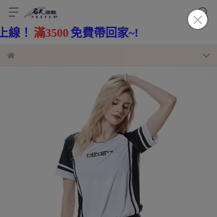
免費帶回家~!