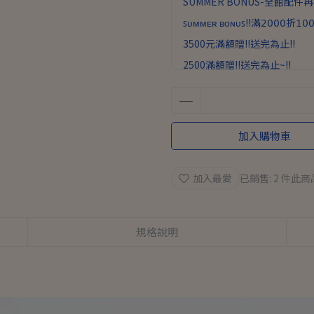
SUMMER BONUS-全館配件再
ꜱᴜᴍᴍᴇʀ ʙᴏɴᴜꜱ!!滿𝟤𝟢𝟢𝟢折𝟣𝟢𝟢
3500元滿額贈!!送完為止!!
2500滿額贈!!送完為止~!!
加入購物車
加入最愛
已銷售: 2 件
此商
規格說明