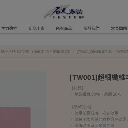
主力強推
新品上市
所有商品
關於我們
常見問題
,
SUMMER BONUS-全館配件再打85折優惠!!
[TW001]超細纖維毛巾 (40X90C
[TW001]超細纖維毛
【材質】
• 聚酯纖維 80%、尼龍 20%
【洗滌方式】
• 使用前請洗滌一次在使用
• 請將毛巾與其他衣物分開以常
• 清洗時不可添加漂白劑