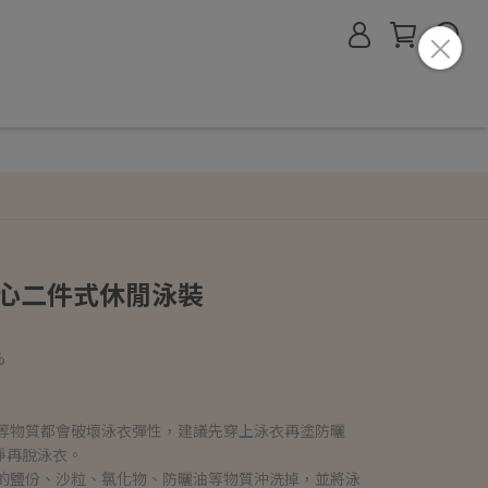
紋背心二件式休閒泳裝
%
油等物質都會破壞泳衣彈性，建議先穿上泳衣再塗防曬
淨再脫泳衣。
面的鹽份、沙粒、氯化物、防曬油等物質沖洗掉，並將泳