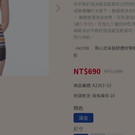
衣平晾於陰涼處至乾即可(切勿
或是曝曬於太陽下，會破壞泳衣材
• 需徹底清洗泳衣時，可先浸
(減少卡沙)，可加入少量的中性
再將泳衣平晾於陰涼處至乾即可
用力擰乾。
背心式泳裝舒適好穿
FASTER
形
NT$690
NT$2,980
商品編號:
A2263-33
供貨狀況:
尚有庫存 10
顏色
深灰
尺寸