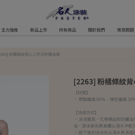
主力強推
新品上市
所有商品
關於我們
常見問題
[2263] 粉橘條紋背心二件式休閒泳裝
[2263] 粉橘條
【材質】
• 聚酯纖維 80%、彈性纖維 20
【洗滌方式】
• 泳池氯氣、化學藥品和防曬
油，游泳後先將身體以清水沖乾
• 脫下後的泳衣先以清水將表