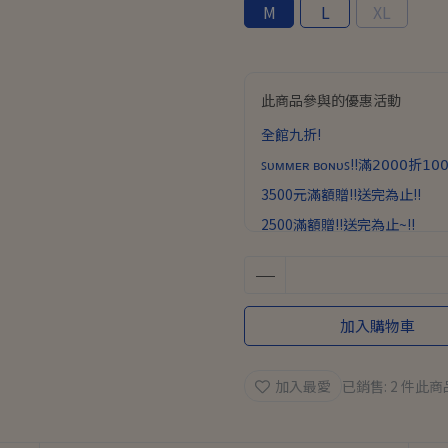
M
L
XL
此商品參與的優惠活動
全館九折!
ꜱᴜᴍᴍᴇʀ ʙᴏɴᴜꜱ!!滿𝟤𝟢𝟢𝟢折𝟣𝟢𝟢
3500元滿額贈!!送完為止!!
2500滿額贈!!送完為止~!!
加入購物車
加入最愛
已銷售: 2 件
此商