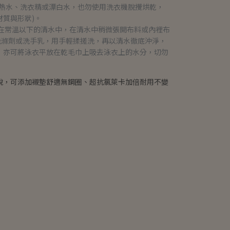
用熱水、洗衣精或漂白水，也勿使用洗衣機脫攪烘乾，
質與形狀)。
泡在常溫以下的清水中，在清水中稍微張開布料或內裡布
洗滌劑或洗手乳，用手輕揉搓洗，再以清水徹底沖淨，
，亦可將泳衣平放在乾毛巾上吸去泳衣上的水分，切勿
脫，可添加襯墊舒適無鋼圈、超抗氯萊卡加倍耐用不變